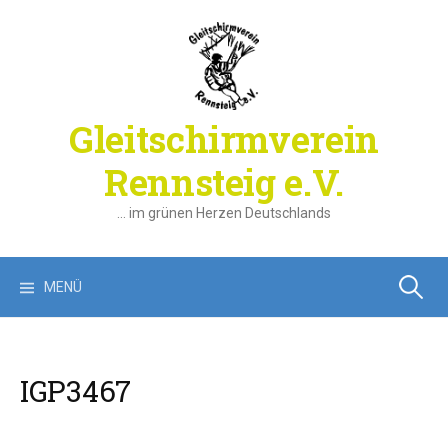
Springe
zum
Inhalt
Gleitschirmverein
Rennsteig e.V.
… im grünen Herzen Deutschlands
Suchen
MENÜ
nach:
IGP3467