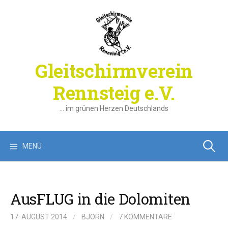
Springe
zum
Inhalt
Gleitschirmverein
Rennsteig e.V.
… im grünen Herzen Deutschlands
Suchen
MENÜ
nach:
AusFLUG in die Dolomiten
17. AUGUST 2014
/
BJÖRN
/
7 KOMMENTARE