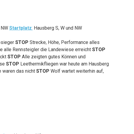
d NW
Startplatz
:
Hausberg S, W und NW
gesieger
STOP
Strecke, Höhe, Performance alles
e alle Rennsteigler die Landewiese erreicht
STOP
ickt
STOP
Alle zeigten gutes Können und
ise
STOP
Leethermikfliegen war heute am Hausberg
e waren das nicht
STOP
Wolf wartet weiterhin auf,