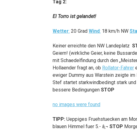
Tag 2:
El Torro ist gelandet!
Wetter
:
20 Grad
Wind
:
18 km/h NW
Sta
Keiner erreichte den NW Landeplatz
S
Geiern! (wirkliche Geier, keine Bussard
mit Schaedelfindung durch den „Meiste
Hollaender fragt an, ob
Rollator-Fahrer
e
ewiger Dummy aus Warstein zeigte im
Stef startet starkwindbedingt stark u
bessere Bedingungen
STOP
no images were found
TIPP:
Ueppiges Fruehstuecken am Monta
blauen Himmel fuer 5.- â‚¬
STOP
Morge