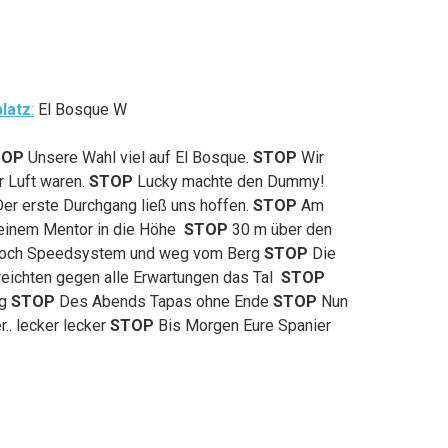
platz
:
El Bosque W
TOP
Unsere Wahl viel auf El Bosque.
STOP
Wir
r Luft waren.
STOP
Lucky machte den Dummy!
Der erste Durchgang ließ uns hoffen.
STOP
Am
einem Mentor in die Höhe
STOP
30 m über den
noch Speedsystem und weg vom Berg
STOP
Die
eichten gegen alle Erwartungen das Tal
STOP
g
STOP
Des Abends Tapas ohne Ende
STOP
Nun
.. lecker lecker
STOP
Bis Morgen Eure Spanier