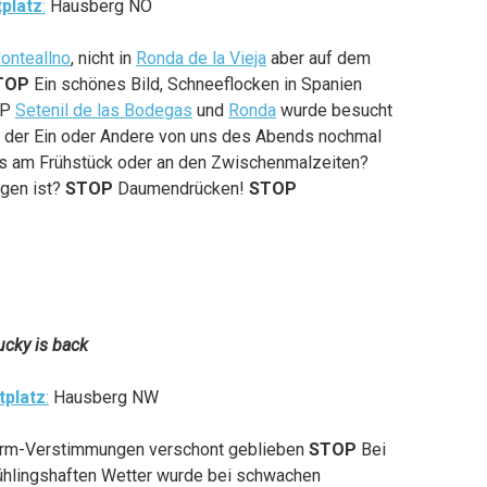
tplatz
:
Hausberg NO
onteallno
, nicht in
Ronda de la Vieja
aber auf dem
TOP
Ein schönes Bild, Schneeflocken in Spanien
OP
Setenil de las Bodegas
und
Ronda
wurde besucht
 der Ein oder Andere von uns des Abends nochmal
s am Frühstück oder an den Zwischenmalzeiten?
egen ist?
STOP
Daumendrücken!
STOP
ucky is back
tplatz
:
Hausberg NW
Darm-Verstimmungen verschont geblieben
STOP
Bei
ühlingshaften Wetter wurde bei schwachen