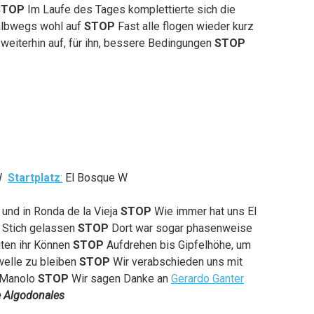
STOP
Im Laufe des Tages komplettierte sich die
albwegs wohl auf
STOP
Fast alle flogen wieder kurz
weiterhin auf, für ihn, bessere Bedingungen
STOP
SW
Startplatz
:
El Bosque W
 und in Ronda de la Vieja
STOP
Wie immer hat uns El
 Stich gelassen
STOP
Dort war sogar phasenweise
gten ihr Können
STOP
Aufdrehen bis Gipfelhöhe, um
welle zu bleiben
STOP
Wir verabschieden uns mit
 Manolo
STOP
Wir sagen Danke an
Gerardo Ganter
e Algodonales