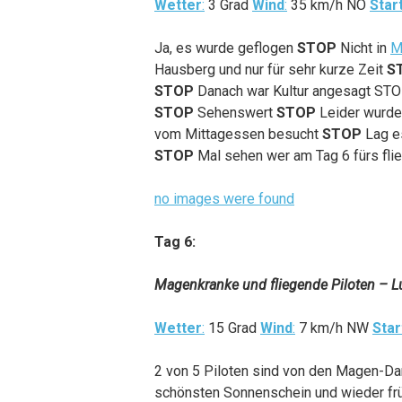
Wetter
:
3 Grad
Wind
:
35 km/h NO
Star
Ja, es wurde geflogen
STOP
Nicht in
M
Hausberg und nur für sehr kurze Zeit
S
STOP
Danach war Kultur angesagt ST
STOP
Sehenswert
STOP
Leider wurde
vom Mittagessen besucht
STOP
Lag e
STOP
Mal sehen wer am Tag 6 fürs fli
no images were found
Tag 6:
Magenkranke und fliegende Piloten – L
Wetter
:
15 Grad
Wind
:
7 km/h NW
Star
2 von 5 Piloten sind von den Magen-
schönsten Sonnenschein und wieder fr