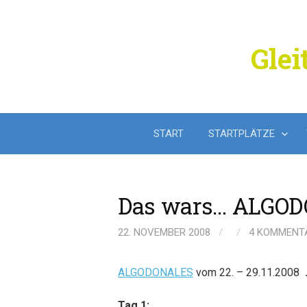
Springe
zum
Inhalt
Glei
START
STARTPLÄTZE
Das wars… ALGOD
22. NOVEMBER 2008
/
/
4 KOMMENT
ALGODONALES
vom 22. – 29.11.2008
Tag 1: