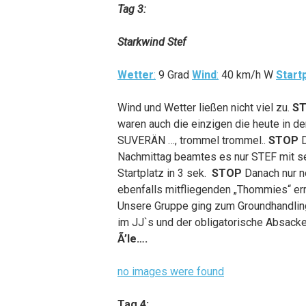
Tag 3:
Starkwind Stef
Wetter
:
9 Grad
Wind
:
40 km/h W
Start
Wind und Wetter ließen nicht viel zu.
S
waren auch die einzigen die heute in de
SUVERÄN …, trommel trommel..
STOP
Nachmittag beamtes es nur STEF mit s
Startplatz in 3 sek.
STOP
Danach nur 
ebenfalls mitfliegenden „Thommies“ err
Unsere Gruppe ging zum Groundhandlin
im JJ`s und der obligatorische Absacker
Ã’le….
no images were found
Tag 4: