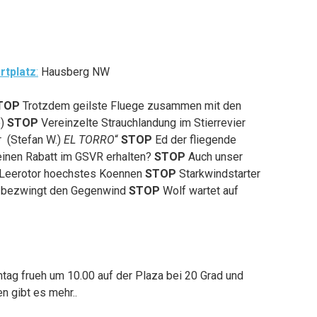
rtplatz
:
Hausberg NW
TOP
Trotzdem geilste Fluege zusammen mit den
e)
STOP
Vereinzelte Strauchlandung im Stierrevier
r (Stefan W.)
EL TORRO
“
STOP
Ed der fliegende
inen Rabatt im GSVR erhalten?
STOP
Auch unser
 Leerotor hoechstes Koennen
STOP
Starkwindstarter
nd bezwingt den Gegenwind
STOP
Wolf wartet auf
g frueh um 10.00 auf der Plaza bei 20 Grad und
n gibt es mehr..