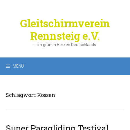
Springe
zum
Inhalt
Gleitschirmverein
Rennsteig e.V.
… im grünen Herzen Deutschlands
Suchen
MENÜ
nach:
Schlagwort:
Kössen
Super Paragliding Testival