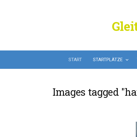
Springe
zum
Inhalt
Glei
START
STARTPLÄTZE
Images tagged "ha