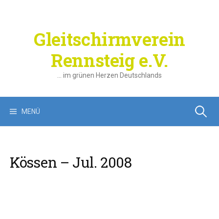
Springe
zum
Inhalt
Gleitschirmverein
Rennsteig e.V.
… im grünen Herzen Deutschlands
Suchen
MENÜ
nach:
Kössen – Jul. 2008