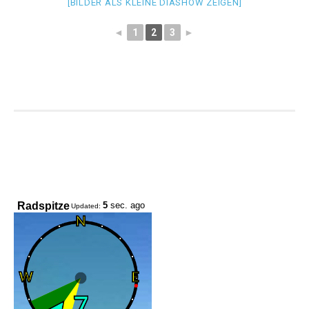
[BILDER ALS KLEINE DIASHOW ZEIGEN]
◄
1
2
3
►