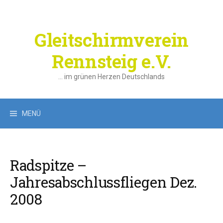
Springe
zum
Inhalt
Gleitschirmverein
Rennsteig e.V.
… im grünen Herzen Deutschlands
Suchen
MENÜ
nach:
Radspitze –
Jahresabschlussfliegen Dez.
2008