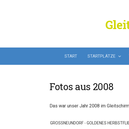
Springe
zum
Inhalt
Glei
START
STARTPLÄTZE
Fotos aus 2008
Das war unser Jahr 2008 im Gleitschirm
GROSSNEUNDORF - GOLDENES HERBSTFLI