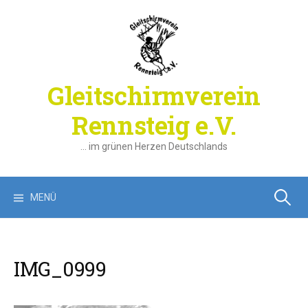
Springe
zum
Inhalt
Gleitschirmverein
Rennsteig e.V.
… im grünen Herzen Deutschlands
Suchen
MENÜ
nach:
IMG_0999